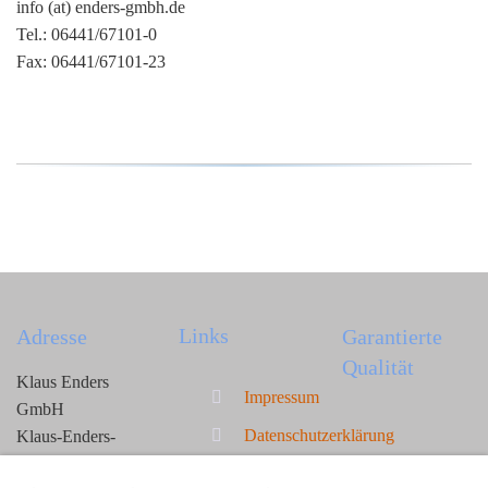
info (at) enders-gmbh.de
Tel.: 06441/67101-0
Fax: 06441/67101-23
Links
Adresse
Garantierte
Qualität
Klaus Enders
Impressum
GmbH
Datenschutzerklärung
Klaus-Enders-
Straße 1