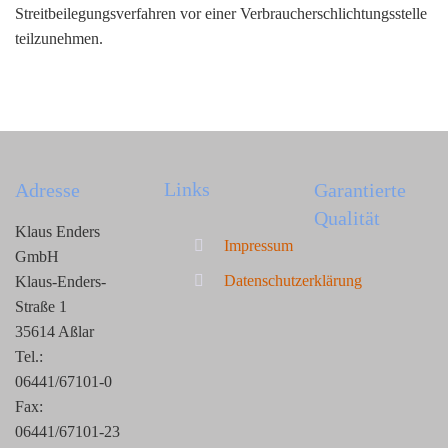
Streitbeilegungsverfahren vor einer Verbraucherschlichtungsstelle
teilzunehmen.
Links
Adresse
Garantierte
Qualität
Klaus Enders
Impressum
GmbH
Datenschutzerklärung
Klaus-Enders-
Straße 1
35614 Aßlar
Tel.:
06441/67101-0
Fax:
06441/67101-23